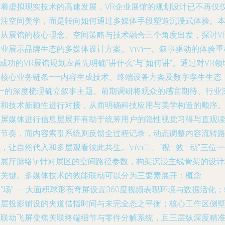
随着虚拟现实技术的高速发展，VR企业展馆的规划设计已不再仅
关注空间美学，而是转向如何通过多媒体手段塑造沉浸式体验。
文从展馆的核心理念、空间策略与技术融合三个角度出发，探讨V
业展示品牌生态的多媒体设计方案。\n\n一、叙事驱动的体验重
n成功的VR展馆规划应首先明确“讲什么”与“如何讲”。通过对VR领
的核心业务链条——内容生成技术、终端设备方案及数字孪生生态
——的深度梳理确立叙事主题。前期调研将观众的感官期待、行业
度和技术新颖性进行对接，从而明确科技应用与美学构造的顺序
多屏媒体进行信息层展开有助于统筹用户的隐性视觉习得与直观
取节奏，而内容索引系统则反馈全过程记录，动态调整内容流转
，让自然代入和多层观看彼此共生。\n\n二、“视—效—动”三位
的展厅脉络\n针对展区的空间路径参数，构架沉浸主线骨架的设计
为关键。多媒体技术的效能联动可以分为三要素展开：概念
“场”——大面积球形苍穹屏设置360度视频表现环境与数据活化；
换层投影铺设的夹道借指时间与未完全态之平衡；核心工作区侧
以联动飞屏变焦关联终端细节与零件分解系统，且三层纵深度精