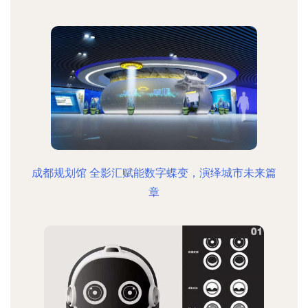
成都规划馆 全影汇赋能数字蝶变，演绎城市未来篇
章