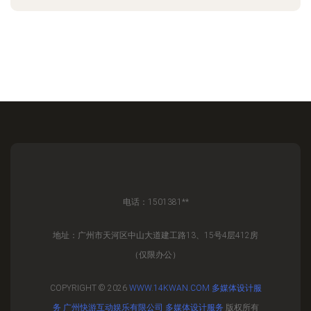
电话：1501381**
地址：广州市天河区中山大道建工路13、15号4层412房
（仅限办公）
COPYRIGHT © 2026
WWW.14KWAN.COM
多媒体设计服
务
广州快游互动娱乐有限公司
多媒体设计服务
版权所有