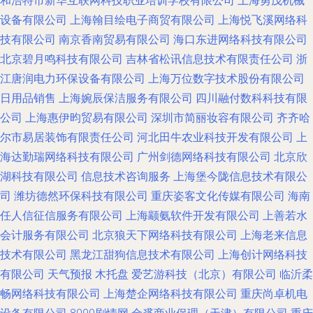
和浩特市新华互联网科技职业培训学校有限公司
上海勇茂机械
设备有限公司
上海翰目绘电子商贸有限公司
上海悦飞溪网络科
技有限公司
南京香南贸易有限公司
海口东进网络科技有限公司
北京碧月鸣科技有限公司
吉林省松讯信息技术有限责任公司
浙
江唐润电力环保设备有限公司
上海万位数字技术股份有限公司
日用品销售
上海婉辰保洁服务有限公司
四川融付数科科技有限
公司
上海惠伊昀贸易有限公司
深圳市简丽妆容有限公司
齐齐哈
尔市易居装饰有限责任公司
河北田牛农业科技开发有限公司
上
海达勤瑞网络科技有限公司
广州剑德网络科技有限公司
北京欣
湖科技有限公司
信息技术咨询服务
上海堡今陇信息技术有限公
司
潍坊德然环保科技有限公司
重庆姿客文化传媒有限公司
海南
任人信征信服务有限公司
上海颛氨软件开发有限公司
上善若水
会计服务有限公司
北京狼天下网络科技有限公司
上海老来信息
技术有限公司
黑龙江甜狗信息技术有限公司
上海创计网络科技
有限公司
天气预报
木托盘
爱艺游科技（北京）有限公司
临沂柔
畅网络科技有限公司
上海楚企网络科技有限公司
重庆尚卓机电