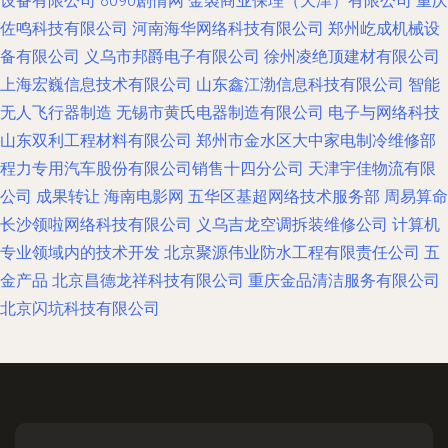
设备有限公司
8090剧情网
金裘商业保理（天津）有限公司
重庆
佐鸣科技有限公司
河南海华网络科技有限公司
郑州屹成机械设
备有限公司
义乌市邦爵电子有限公司
徐州凌绝顶建材有限公司
上海宏巍信息技术有限公司
山东鑫江渤信息科技有限公司
智能
无人飞行器制造
无锡市黄氏电器制造有限公司
电子与网络科技‌
山东双利工程材料有限公司
郑州市金水区大中家电制冷维修部
程力专用汽车股份有限公司销售十四分公司
天津宇佳物流有限
公司
成果转让
海南电影网
五华区基超网络技术服务部
周易算命
长沙领啦网络科技有限公司
义乌吉龙空调拆装维修公司
计算机
专业领域内的技术开发
北京聚源伟业防水工程有限责任公司
五
金产品
北京昌德龙祥科技有限公司
重庆金品清洁服务有限公司
北京闪坑科技有限公司