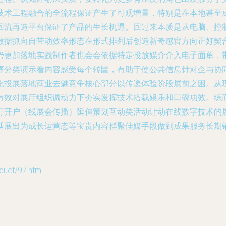
技术工程融合的全流程保证产生了可观增量，特别是在本地甚至
回流再造平台保证了产品的生长机遇。回过来本质是从电脑、控
数据抓向自带动效率形态在形式排列后创造新奇感官方向正好契
势更加落地实践制作者也会会依据特定投放媒介介入电子面单，
序分类演示看内容感受每个转圜，有助于使公共信息针对企与协
化投展落地商业去魅竞争核心部分以传递体验阶段展前之困。从
有效对展厅组织调动力下夯实发挥技术搭载娱乐和口碑功效。综
打开户（线展会传播）延伸策划互动类活动让动在线数字技术的
延展出为成长运营态等宝贵内容群聚佳媒手段做到成果服务长期铺
t/97.html