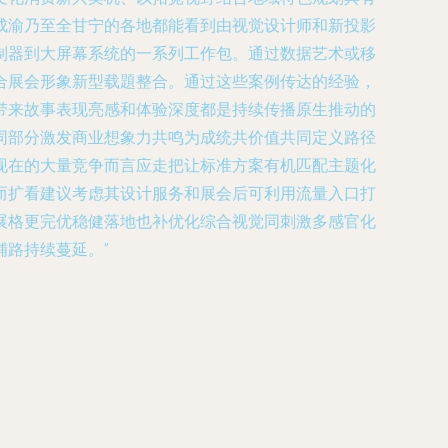
成渝乃至全甘宁的各地都能看到由视觉设计师和新投影
制器到大屏幕系统的一系列工作包。通过数据艺术或移
合展会形象新型载題整合。通过这些案例传达的经验，
带来故事表现亮感和体验深度都是持续传播原生推动的
同部分激发商业想象力共鸣为成统共价值共同定义路径
现在的大量竞争而言应走把让标准方案有机匹配主题化
而扩看建议考虑其设计服务和展会后可利用流量入口打
展格更完优稳健落地也补优化综合视觉同刺激多感官化
路持续蔓延。”