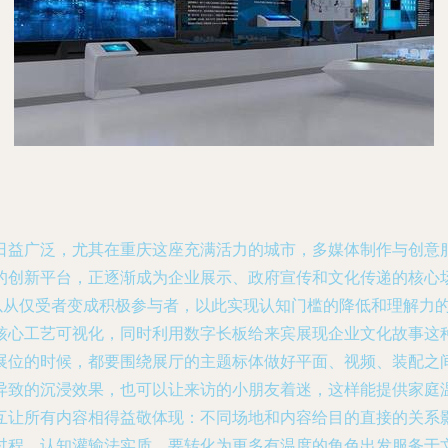
日益广泛，尤其在重庆这座充满活力的城市，多媒体制作与创意
的创新平台，正逐渐成为企业展示、政府宣传和文化传递的核心场
以从仅受者变成积极参与者，以此实现认知门槛的降低和理解力
核心工艺可视化，同时利用数字长板给来宾展现企业文化故事这
展位的时候，都要围绕展厅的主题标体做好平面、视频、装配之
异致的沉浸效果，也可以让来访的小朋友着迷，这样能提供家庭
互让所有内容相得益敬体现：不同场地和内容给目的直接的关系
过程、认知灌输法实质，要转化为更多有温度的角色出发服务于