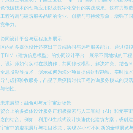
绿色低碳技术的创新应用以及数字化交付的实践成果。这有力塑
了工程咨询与建筑服务品牌的专业、创新与可持续形象，增强了
际竞争力。
. 协同设计平台与远程服务展示
展区内的多媒体设计还突出了云端协同与远程服务能力。通过模
基于BIM（建筑信息模型）的协同设计平台，展示不同地域的工程
师、设计师如何实时在线协作，共同修改模型、解决冲突。结合5
和全息投影等技术，演示如何为海外项目提供远程勘察、实时技
指导与虚拟验收服务，凸显了后疫情时代工程咨询服务模式的灵
性与韧性。
. 未来展望：融合AI与元宇宙新场景
服贸会上的多媒体设计服务正积极探索与人工智能（AI）和元宇宙
概念的结合。例如，利用AI生成式设计快速优化建筑方案，或创建
元宇宙中的虚拟展厅与项目沙龙，实现24小时不间断的全球展览