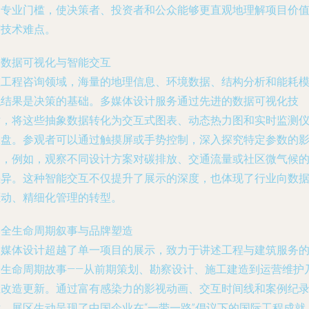
了专业门槛，使决策者、投资者和公众能够更直观地理解项目价
与技术难点。
. 数据可视化与智能交互
在工程咨询领域，海量的地理信息、环境数据、结构分析和能耗
拟结果是决策的基础。多媒体设计服务通过先进的数据可视化技
术，将这些抽象数据转化为交互式图表、动态热力图和实时监测
表盘。参观者可以通过触摸屏或手势控制，深入探究特定参数的
响，例如，观察不同设计方案对碳排放、交通流量或社区微气候
差异。这种智能交互不仅提升了展示的深度，也体现了行业向数
驱动、精细化管理的转型。
. 全生命周期叙事与品牌塑造
多媒体设计超越了单一项目的展示，致力于讲述工程与建筑服务
全生命周期故事——从前期策划、勘察设计、施工建造到运营维护
至改造更新。通过富有感染力的影视动画、交互时间线和案例纪
片，展区生动呈现了中国企业在“一带一路”倡议下的国际工程成就