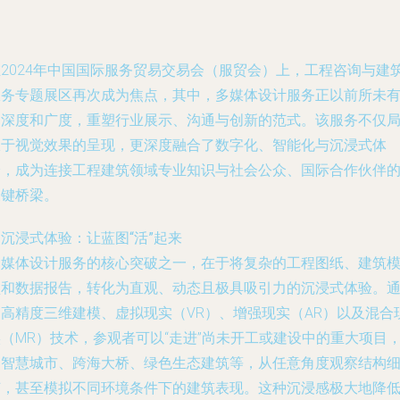
在2024年中国国际服务贸易交易会（服贸会）上，工程咨询与建
服务专题展区再次成为焦点，其中，多媒体设计服务正以前所未
的深度和广度，重塑行业展示、沟通与创新的范式。该服务不仅
限于视觉效果的呈现，更深度融合了数字化、智能化与沉浸式体
验，成为连接工程建筑领域专业知识与社会公众、国际合作伙伴
关键桥梁。
. 沉浸式体验：让蓝图“活”起来
多媒体设计服务的核心突破之一，在于将复杂的工程图纸、建筑
型和数据报告，转化为直观、动态且极具吸引力的沉浸式体验。
过高精度三维建模、虚拟现实（VR）、增强现实（AR）以及混合
（MR）技术，参观者可以“走进”尚未开工或建设中的重大项目
如智慧城市、跨海大桥、绿色生态建筑等，从任意角度观察结构
节，甚至模拟不同环境条件下的建筑表现。这种沉浸感极大地降