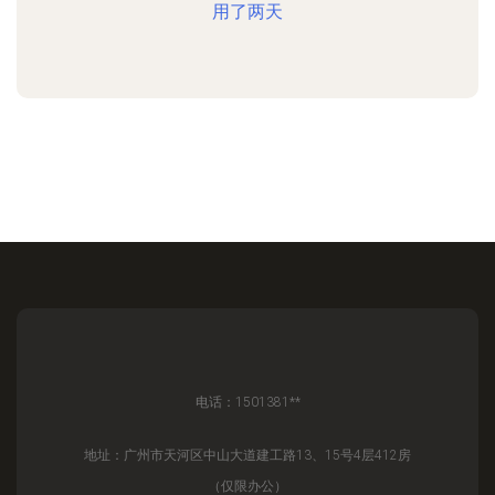
用了两天
电话：1501381**
地址：广州市天河区中山大道建工路13、15号4层412房
（仅限办公）