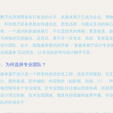
在数字化浪潮席卷各行各业的今天，多媒体展厅已成为企业、博
馆、科技馆乃至各类展会传递信息、塑造品牌、与观众互动的核
载体。一个成功的多媒体展厅，不仅是技术的堆砌，更是创意、
事与体验的完美融合。这背后，离不开一支专业、高效、富有远
的设计团队。如今，随着服务模式的升级，“多媒体展厅设计专业
队在线服务”应运而生，让专业的咨询与设计触手可及。
一、为何选择专业团队？
多媒体展厅设计是一个跨学科的综合性工程，涉及空间规划、交
设计、硬件集成、软件编程、内容制作（如影视、动画、UI）、声
光电控制等多个专业领域。非专业团队往往难以统筹协调，容易
致设计理念割裂、技术实现困难、预算失控或最终效果平庸。专
团队的价值在于：